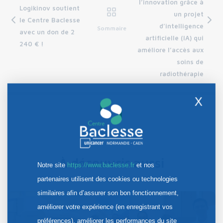
l’innovation grâce à
Logikinov soutient
un projet
le Centre Baclesse
d’intelligence
Sommaire
avec un don de 2
artificielle (IA) qui
240 € !
améliore l’accès aux
soins de
radiothérapie
X
À découvrir aussi
Notre site
https://www.baclesse.fr
et nos
partenaires utilisent des cookies ou technologies
similaires afin d’assurer son bon fonctionnement,
améliorer votre expérience (en enregistrant vos
préférences), améliorer les performances du site