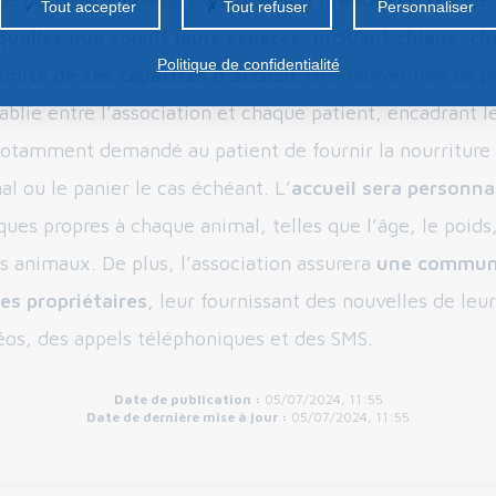
Tout accepter
Tout refuser
Personnaliser
uelles que soient leurs espèces, incluant chiens, ch
Politique de confidentialité
mite de ses capacités d’accueil.
Une convention de pr
ablie entre l’association et chaque patient, encadrant 
t notamment demandé au patient de fournir la nourriture
al ou le panier le cas échéant. L’
accueil sera personna
ques propres à chaque animal, telles que l’âge, le poids,
es animaux. De plus, l’association assurera
une commun
les propriétaires
, leur fournissant des nouvelles de leu
éos, des appels téléphoniques et des SMS.
Date de publication :
05/07/2024, 11:55
Date de dernière mise à jour :
05/07/2024, 11:55