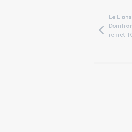
Le Lions
Domfron
remet 1
!