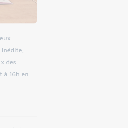
reux
 inédite,
ux des
et à 16h en