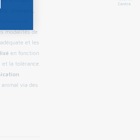
Centre
ats, chevaux,
estation de
les modalités de
 adéquate et les
lisé
en fonction
 et la tolérance
ication
r animal via des