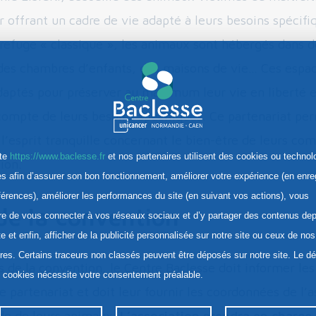
r offrant un cadre de vie adapté à leurs besoins spécifiq
 refuge « classique », les animaux sont hébergés dans d
des chambres d’enfants, des maisons de vie… Ces espac
aptés pour préserver au maximum leur vie en liberté e
compte de leurs besoins spécifiques. Ce partenariat pe
r l’esprit tranquille concernant le bien-être de leurs c
ite
https://www.baclesse.fr
et nos partenaires utilisent des cookies ou technol
tion.
res afin d’assurer son bon fonctionnement, améliorer votre expérience (en enre
férences), améliorer les performances du site (en suivant vos actions), vous
de la convention
re de vous connecter à vos réseaux sociaux et d’y partager des contenus dep
te et enfin, afficher de la publicité personnalisée sur notre site ou ceux de nos
ires. Certains traceurs non classés peuvent être déposés sur notre site. Le d
s de la convention, le Centre Baclesse doit informer les
s cookies nécessite votre consentement préalable.
e partenariat et doit leur fournir les coordonnées de l’
rde de leurs animaux.
L’association prendra en charge