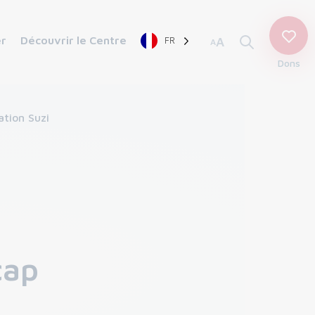
er
Découvrir le Centre
FR
A
A
Dons
ation Suzi
cap