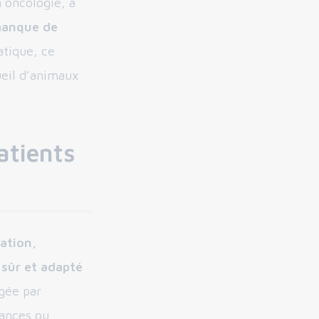
 oncologie, a
 manque de
atique, ce
ueil d’animaux
atients
iation,
 sûr et adapté
igée par
tances ou