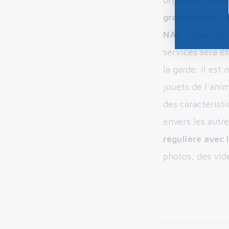
gratuitement, q
NAC… dans la li
services sera ét
la garde. Il es
jouets de l’anim
des caractéristi
envers les autr
régulière avec 
photos, des vid