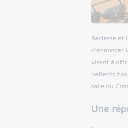
Baclesse et 
d’annoncer l
visant à off
patients hosp
salle du Con
Une rép