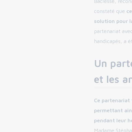
Baclesse, recon
constaté que
ce
solution pour 
partenariat ave
handicapés, a é
Un part
et les 
Ce partenariat 
permettant ain
pendant leur ho
Madame Stéphani