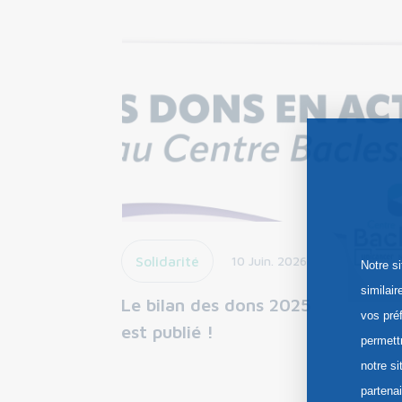
Solidarité
10 Juin. 2026
Notre s
similai
Le bilan des dons 2025
vos pré
est publié !
permett
notre si
partena