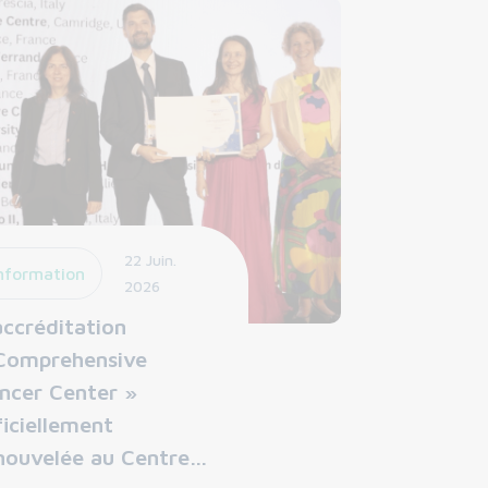
22 Juin.
nformation
2026
accréditation
Comprehensive
ncer Center »
ficiellement
nouvelée au Centre…