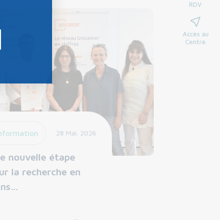
RDV
Accès au
Centre
nformation
28 Mai. 2026
e nouvelle étape
ur la recherche en
ins…