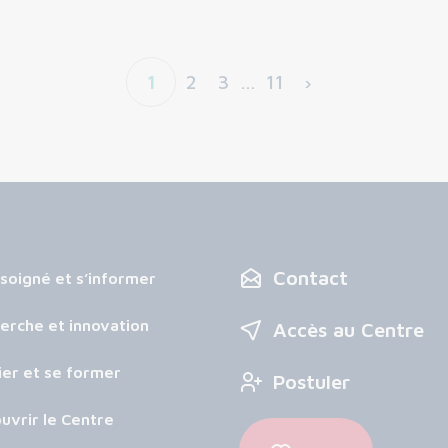
1
2
3
…
11
›
Contact
 soigné et s’informer
erche et innovation
Accès au Centre
ier et se former
Postuler
uvrir le Centre