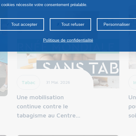
s cookies nécessite votre consentement préalable.
Tout accepter
Tout refuser
Personnaliser
Politique de confidentialité
Tabac
31 Mai. 2026
I
Une mobilisation
Un
continue contre le
po
tabagisme au Centre…
so