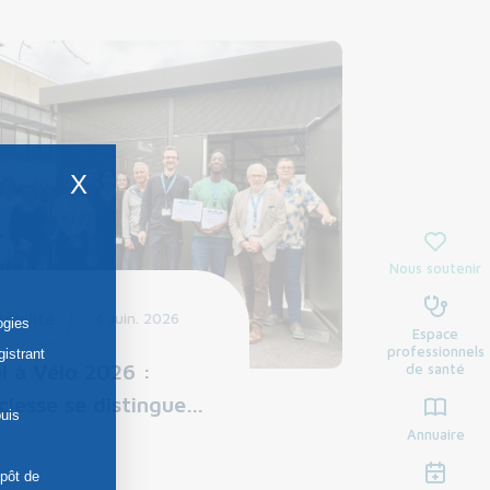
X
Nous soutenir
obilité
4 Juin. 2026
ogies
Espace
professionnels
gistrant
i à Vélo 2026 :
de santé
clesse se distingue…
uis
Annuaire
épôt de