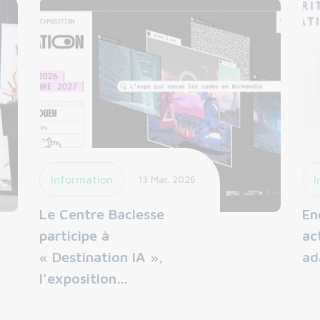
Information
13 Mar. 2026
I
Le Centre Baclesse
En
participe à
ac
« Destination IA »,
ad
l’exposition…