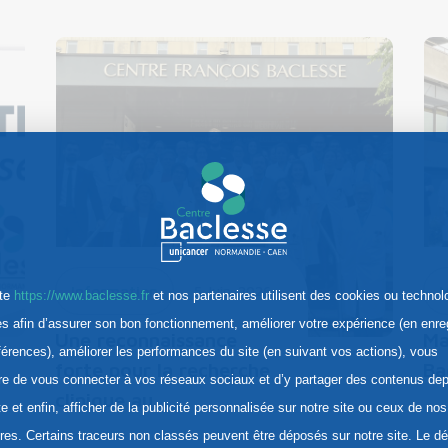
Information
5 Juin. 2026
M
ite
https://www.baclesse.fr
et nos partenaires utilisent des cookies ou technol
res afin d’assurer son bon fonctionnement, améliorer votre expérience (en enre
Une reconnaissance
Ma
férences), améliorer les performances du site (en suivant vos actions), vous
forte pour la recherche
Ba
re de vous connecter à vos réseaux sociaux et d’y partager des contenus dep
clinique au…
te et enfin, afficher de la publicité personnalisée sur notre site ou ceux de nos
ires. Certains traceurs non classés peuvent être déposés sur notre site. Le d