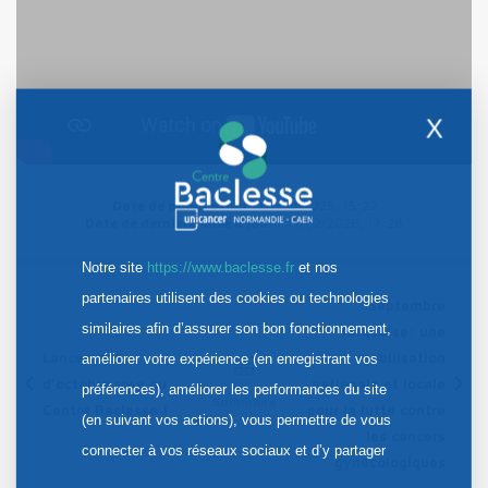
X
Date de publication :
07/10/2025, 15:22
Date de dernière mise à jour :
11/02/2026, 17:28
Notre site
https://www.baclesse.fr
et nos
partenaires utilisent des cookies ou technologies
Septembre
similaires afin d’assurer son bon fonctionnement,
Turquoise: une
Lancement
mobilisation
améliorer votre expérience (en enregistrant vos
d’octobre rose au
nationale et locale
préférences), améliorer les performances du site
Sommaire
Centre Baclesse !
pour la lutte contre
(en suivant vos actions), vous permettre de vous
les cancers
connecter à vos réseaux sociaux et d’y partager
gynécologiques
des contenus depuis notre site et enfin, afficher de