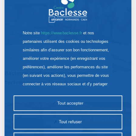
Notre site
https://www.baclesse.fr
et nos
partenaires utilisent des cookies ou technologies
similaires afin d’assurer son bon fonctionnement,
Information
30 Juil. 2026
améliorer votre expérience (en enregistrant vos
préférences), améliorer les performances du site
Baclesse renforce son plateau
(en suivant vos actions), vous permettre de vous
technique avec l’acquisition d’un…
connecter à vos réseaux sociaux et d’y partager
des contenus depuis notre site et enfin, afficher de
la publicité personnalisée sur notre site ou ceux de
Tout accepter
nos partenaires. Certains traceurs non classés
peuvent être déposés sur notre site. Le dépôt de
Tout refuser
certains cookies nécessite votre consentement
préalable.