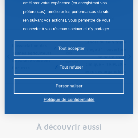
améliorer votre expérience (en enregistrant vos
préférences), améliorer les performances du site
Date de publication :
30/01/2023, 13:56
Date de dernière mise à jour :
30/01/2023, 13:56
(en suivant vos actions), vous permettre de vous
connecter à vos réseaux sociaux et d’y partager
des contenus depuis notre site et enfin, afficher de
Cancer du sein triple
L’association des
la publicité personnalisée sur notre site ou ceux de
Tout accepter
négatif : ouverture
Jeunes agriculteurs
nos partenaires. Certains traceurs non classés
de notre essai
de Falaise soutient
Sommaire
peuvent être déposés sur notre site. Le dépôt de
clinique « TRIPLEX »
Tout refuser
Baclesse
avec des organoïdes
certains cookies nécessite votre consentement
préalable.
Personnaliser
Politique de confidentialité
À découvrir aussi