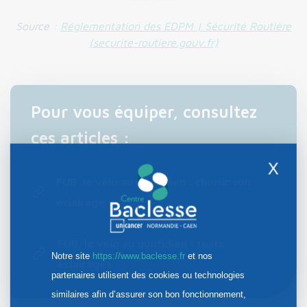
Source :
Réglementation des EDPM | Sécurité Routière
(securite-routiere.gouv.fr)
Pour vous équiper, consultez
ces articles :
X
FUB, le vélo au quotidien : choisir son
éclairage
FUB, le vélo au quotidien : tests
Notre site
https://www.baclesse.fr
et nos
éclairages
partenaires utilisent des cookies ou technologies
similaires afin d’assurer son bon fonctionnement,