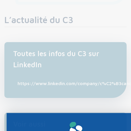
L’actualité du C3
Toutes les infos du C3 sur
LinkedIn
https://www.linkedin.com/company/c%C2%B3canc
Voir aussi