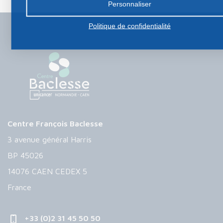
Personnaliser
Politique de confidentialité
Centre François Baclesse
3 avenue général Harris
BP 45026
14076 CAEN CEDEX 5
France
+33 (0)2 31 45 50 50