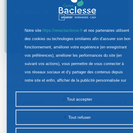
Retour sur … le séminaire annuel du C³
Sarah INGE, chargée de mission C3 dans les
Notre site
https://www.baclesse.fr
et nos partenaires utilisent
CLCC de Caen, Rouen et Lille
des cookies ou technologies similaires afin d’assurer son bon
fonctionnement, améliorer votre expérience (en enregistrant
vos préférences), améliorer les performances du site (en
suivant vos actions), vous permettre de vous connecter à
Date de publication :
17/11/2023, 19:23
vos réseaux sociaux et d’y partager des contenus depuis
Date de dernière mise à jour :
22/11/2023, 14:10
notre site et enfin, afficher de la publicité personnalisée sur
notre site ou ceux de nos partenaires. Certains traceurs non
classés peuvent être déposés sur notre site. Le dépôt de
Tout accepter
Page précédente
Page suivante
certains cookies nécessite votre consentement préalable.
Sommaire
Tout refuser