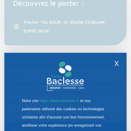
Découvrez le poster :
Poster TALASUR, Dr Elodie COQUAN,
ESMO 2024
X
Pr Florence JOLY
, directrice scientifique du Centre
Baclesse
« Epidemiology and treatment patterns of patients with
locally advanced or metastatic urothelial cancer in France
Notre site
https://www.baclesse.fr
et nos
: a non-interventional database study »
partenaires utilisent des cookies ou technologies
similaires afin d’assurer son bon fonctionnement,
améliorer votre expérience (en enregistrant vos