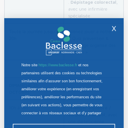
.
Dépistage colorectal,
avec une infirmière
spécialisée
X
Toute la journée jusqu’à
. Venez jouer à notre
20h
« Quiz prévention &
dépistage organisé des
cancers »
Notre site
https://www.baclesse.fr
et nos
partenaires utilisent des cookies ou technologies
similaires afin d’assurer son bon fonctionnement,
DIMANCHE 20
améliorer votre expérience (en enregistrant vos
OCTOBRE
préférences), améliorer les performances du site
(en suivant vos actions), vous permettre de vous
10h à 16h
. Manger équilibré /
connecter à vos réseaux sociaux et d’y partager
Surpoids / Alcool
, avec
des contenus depuis notre site et enfin, afficher de
une diététicienne