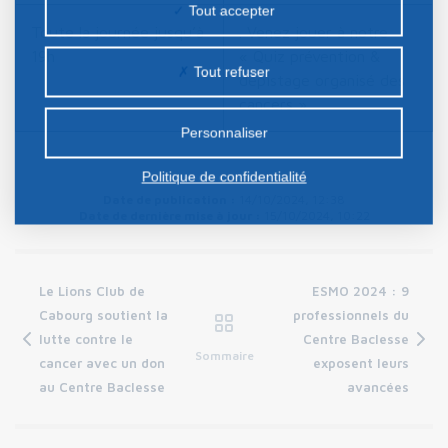
la publicité personnalisée sur notre site ou ceux de
Tout accepter
nos partenaires. Certains traceurs non classés
Toute la journée jusqu’à
. Venez jouer à notre
19h
« Quiz prévention &
peuvent être déposés sur notre site. Le dépôt de
Tout refuser
dépistage organisé des
certains cookies nécessite votre consentement
cancers »
préalable.
Personnaliser
Politique de confidentialité
Date de publication :
14/10/2024, 12:38
Date de dernière mise à jour :
15/10/2024, 10:22
Le Lions Club de
ESMO 2024 : 9
Cabourg soutient la
professionnels du
lutte contre le
Centre Baclesse
Sommaire
cancer avec un don
exposent leurs
au Centre Baclesse
avancées