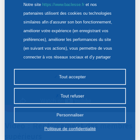
Notre site
https://www.baclesse.fr
et nos
cicatricielle
partenaires utilisent des cookies ou technologies
similaires afin d’assurer son bon fonctionnement,
améliorer votre expérience (en enregistrant vos
préférences), améliorer les performances du site
Vidéos d’exercices d’activité
(en suivant vos actions), vous permettre de vous
physique adaptée
connecter à vos réseaux sociaux et d’y partager
des contenus depuis notre site et enfin, afficher de
la publicité personnalisée sur notre site ou ceux de
Tout accepter
1 mois après l’opération, vous pourrez
nos partenaires. Certains traceurs non classés
poursuivre cette rééducation par des
peuvent être déposés sur notre site. Le dépôt de
Tout refuser
certains cookies nécessite votre consentement
exercices d’activité physique adaptée.
préalable.
Personnaliser
Vidéo : Renforcement des membres
Politique de confidentialité
supérieurs