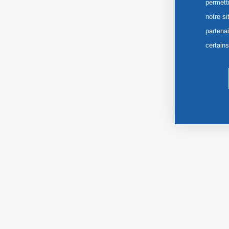
permett
notre si
partena
certain