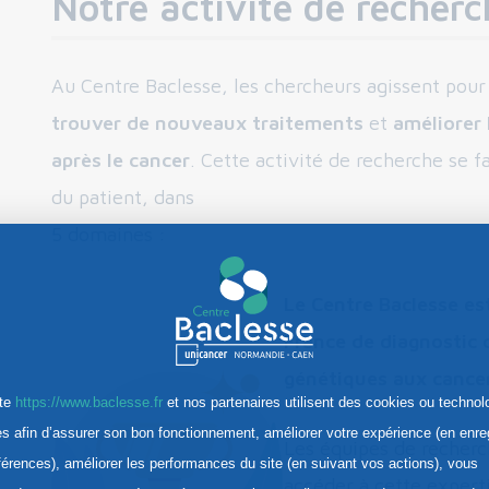
Notre activité de recherc
Au Centre Baclesse, les chercheurs agissent pou
trouver de nouveaux traitements
et
améliorer 
après le cancer
. Cette activité de recherche se fa
du patient, dans
5 domaines :
Le Centre Baclesse est
France de diagnostic 
génétiques aux cancers
ite
https://www.baclesse.fr
et nos partenaires utilisent des cookies ou technol
res afin d’assurer son bon fonctionnement, améliorer votre expérience (en enre
Les équipes de recherch
férences), améliorer les performances du site (en suivant vos actions), vous
accéder à cette experti