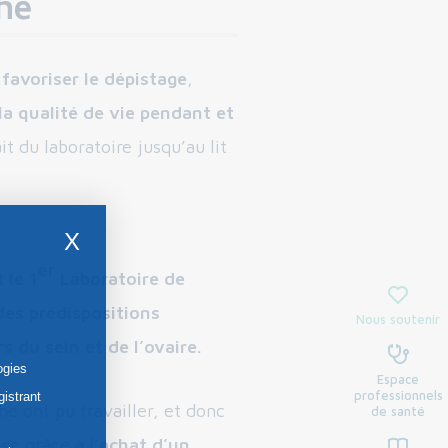
he
r
favoriser le dépistage
,
la qualité de vie pendant et
it du laboratoire jusqu’au lit
X
er
 le 1
Laboratoire de
des prédispositions
Nous soutenir
 du sein et de l’ovaire.
ogies
Espace
professionnels
gistrant
e ont pu travailler, et donc
de santé
se grâce à l’
achat d’un