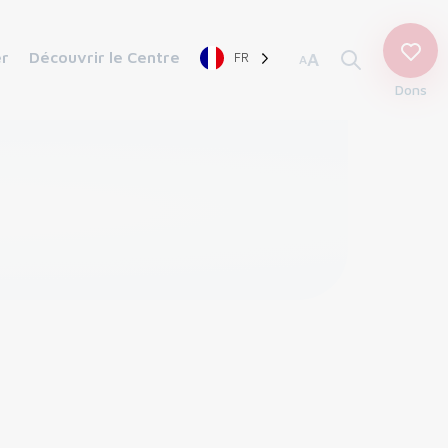
er
Découvrir le Centre
FR
A
A
Dons