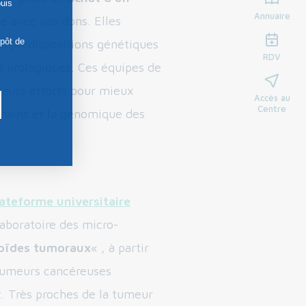
uis
Annuaire
sé avec vos dons. Elles
épôt de
s prédispositions génétiques
RDV
t urologiques. Ces équipes de
leurs efforts pour mieux
Accès au
Centre
mains et la génomique des
lateforme universitaire
aboratoire des micro-
noïdes tumoraux
« , à partir
 tumeurs cancéreuses
t. Très proches de la tumeur