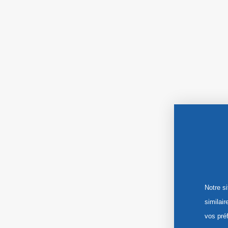
Notre s
similai
vos pré