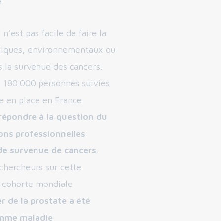
e
.
n’est pas facile de faire la
étiques, environnementaux ou
la survenue des cancers.
it 180 000 personnes suivies
e en place en France
répondre à la question du
ions professionnelles
 de survenue de cancers
.
chercheurs sur cette
e cohorte mondiale
er de la prostate a été
omme maladie