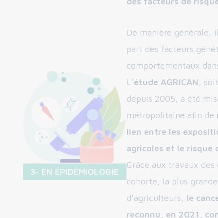
des facteurs de risqu
De manière générale, il 
part des facteurs gén
comportementaux dans 
L’
étude AGRICAN
, so
depuis 2005, a été mis
métropolitaine afin de
lien entre les exposit
agricoles et le risque
Grâce aux travaux des 
3- EN ÉPIDÉMIOLOGIE
cohorte, la plus grand
d’agriculteurs,
le canc
reconnu, en 2021, c