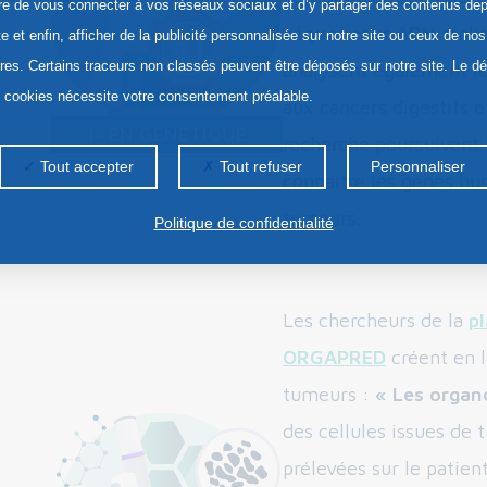
re de vous connecter à vos réseaux sociaux et d’y partager des contenus dep
séquenceur ADN
réali
te et enfin, afficher de la publicité personnalisée sur notre site ou ceux de nos
ires. Certains traceurs non classés peuvent être déposés sur notre site. Le d
analysent également le
s cookies nécessite votre consentement préalable.
aux cancers digestifs e
1- EN GÉNÉTIQUE
recherche poursuivent 
Tout accepter
Tout refuser
Personnaliser
connaitre les gènes hu
tumeurs.
Politique de confidentialité
Les chercheurs de la
p
ORGAPRED
créent en l
tumeurs :
« Les orga
des cellules issues de
prélevées sur le patien