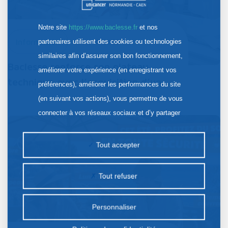
Notre site
https://www.baclesse.fr
et nos
Information
30 Juil. 2026
partenaires utilisent des cookies ou technologies
similaires afin d’assurer son bon fonctionnement,
Baclesse renforce son plateau
améliorer votre expérience (en enregistrant vos
technique avec l’acquisition d’un…
préférences), améliorer les performances du site
(en suivant vos actions), vous permettre de vous
connecter à vos réseaux sociaux et d’y partager
des contenus depuis notre site et enfin, afficher de
la publicité personnalisée sur notre site ou ceux de
Tout accepter
nos partenaires. Certains traceurs non classés
peuvent être déposés sur notre site. Le dépôt de
Tout refuser
certains cookies nécessite votre consentement
préalable.
Personnaliser