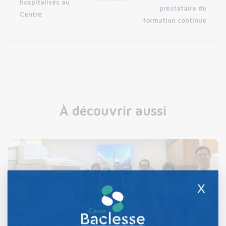
hospitalisés au
prestataire de
Centre
formation continue
À découvrir aussi
X