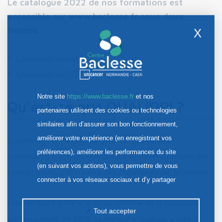
Le catalogue 2022 de nos formations est
accessible sur www.baclesse.fr sous deux
formes :
X
Catalogue en ligne
Catalogue en PDF
Notre site
https://www.baclesse.fr
et nos
Qu’est-ce que QUALIOPI ?
partenaires utilisent des cookies ou technologies
similaires afin d’assurer son bon fonctionnement,
améliorer votre expérience (en enregistrant vos
Qualiopi est la marque de garantie qualité des
préférences), améliorer les performances du site
prestataires d’actions concourant au développement des
(en suivant vos actions), vous permettre de vous
compétences, c’est-à-dire des organismes de formation.
connecter à vos réseaux sociaux et d’y partager
des contenus depuis notre site et enfin, afficher de
Mise en place suite à la loi de réforme de la formation
la publicité personnalisée sur notre site ou ceux de
Tout accepter
professionnelle de 2018, la marque « Qualiopi » vise à
nos partenaires. Certains traceurs non classés