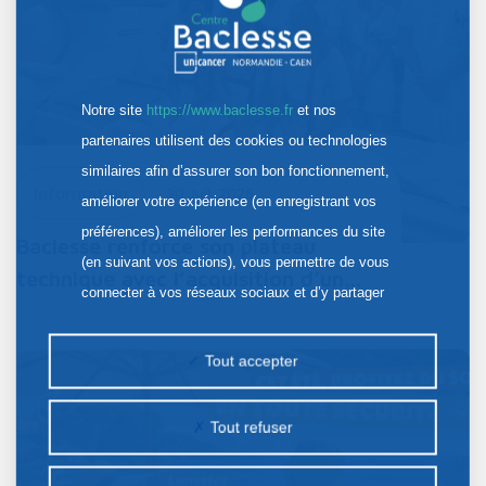
Notre site
https://www.baclesse.fr
et nos
partenaires utilisent des cookies ou technologies
similaires afin d’assurer son bon fonctionnement,
Information
30 Juil. 2026
améliorer votre expérience (en enregistrant vos
préférences), améliorer les performances du site
Baclesse renforce son plateau
(en suivant vos actions), vous permettre de vous
technique avec l’acquisition d’un…
connecter à vos réseaux sociaux et d’y partager
des contenus depuis notre site et enfin, afficher de
la publicité personnalisée sur notre site ou ceux de
Tout accepter
nos partenaires. Certains traceurs non classés
peuvent être déposés sur notre site. Le dépôt de
Tout refuser
certains cookies nécessite votre consentement
préalable.