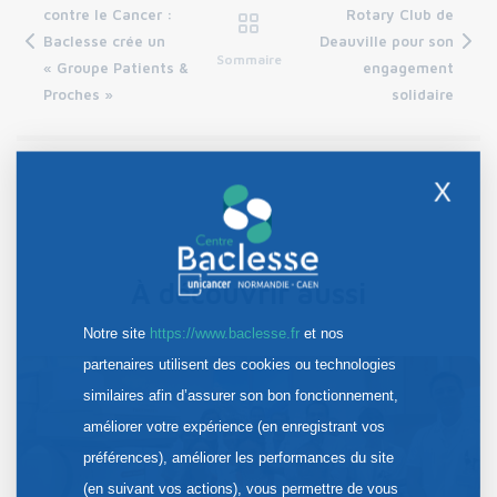
contre le Cancer :
Rotary Club de
Baclesse crée un
Deauville pour son
Sommaire
« Groupe Patients &
engagement
Proches »
solidaire
X
À découvrir aussi
Notre site
https://www.baclesse.fr
et nos
partenaires utilisent des cookies ou technologies
similaires afin d’assurer son bon fonctionnement,
améliorer votre expérience (en enregistrant vos
préférences), améliorer les performances du site
(en suivant vos actions), vous permettre de vous