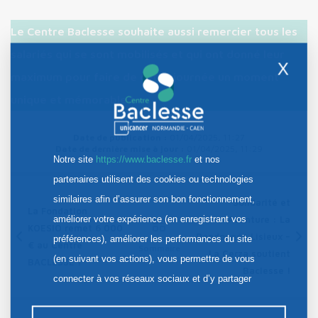
Le Centre Baclesse souhaite aussi remercier tous les
salariés qui se sont mobilisés et qui ont donné leur
X
maximum pour faire de cette journée un moment
unique et mémorable !
Date de publication :
01/04/2025, 11:27
Date de dernière mise à jour :
01/04/2025, 11:29
Notre site
https://www.baclesse.fr
et nos
partenaires utilisent des cookies ou technologies
similaires afin d’assurer son bon fonctionnement,
Solidarité et
La Fondation
améliorer votre expérience (en enregistrant vos
Aventure : La
KOESIO remet 6 000
Randonnée Lisieux –
préférences), améliorer les performances du site
€ au Centre
Sommaire
La Cerza soutient
(en suivant vos actions), vous permettre de vous
BACLESSE !
Baclesse !
connecter à vos réseaux sociaux et d’y partager
des contenus depuis notre site et enfin, afficher de
la publicité personnalisée sur notre site ou ceux de