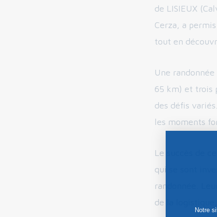
de LISIEUX (Cal
Cerza, a permis
tout en découvr
Une randonnée a
65 km) et trois
des défis variés
les moments for
Le succès de ce
qui se sont inve
randonnée. Leur 
de la logistiqu
Notre s