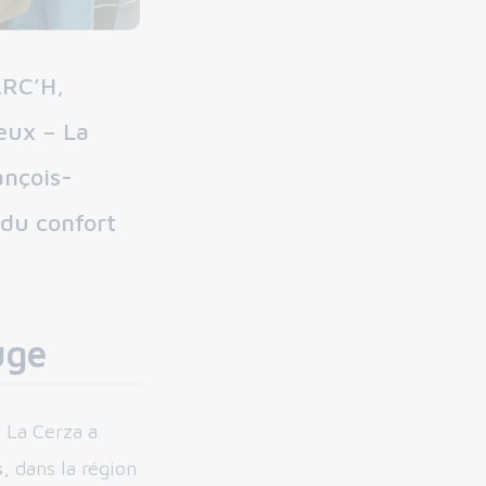
ARC’H,
eux – La
ançois-
 du confort
uge
 La Cerza a
s,
dans la région