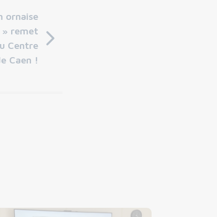
n ornaise
s » remet
u Centre
de Caen !