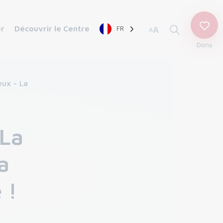
er
Découvrir le Centre
FR
A
A
Dons
eux - La
 La
a
 !