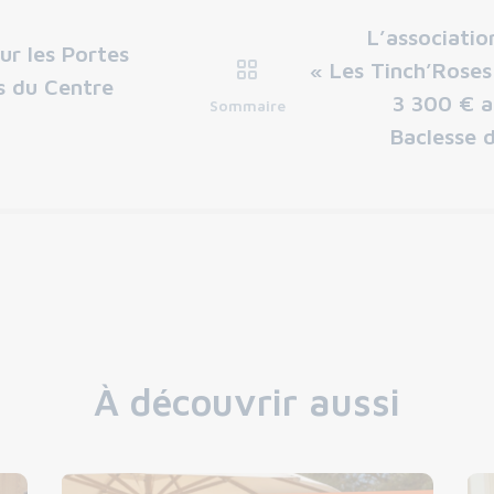
L’associatio
ur les Portes
« Les Tinch’Rose
s du Centre
3 300 € a
Sommaire
Baclesse 
À découvrir aussi