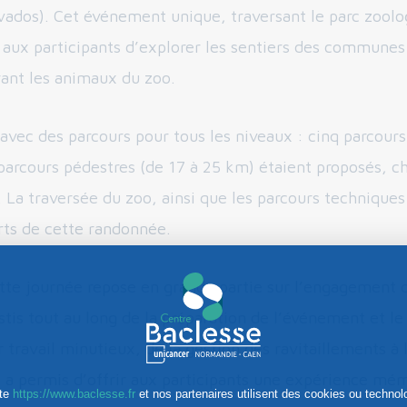
vados). Cet événement unique, traversant le parc zoolo
 aux participants d’explorer les sentiers des communes
ant les animaux du zoo.
vec des parcours pour tous les niveaux : cinq parcour
 parcours pédestres (de 17 à 25 km) étaient proposés, c
. La traversée du zoo, ainsi que les parcours techniques
ts de cette randonnée.
tte journée repose en grande partie sur l’engagement 
stis tout au long de la préparation de l’événement et le 
travail minutieux, de la gestion des ravitaillements à 
e, a permis d’offrir aux participants une expérience mé
ite
https://www.baclesse.fr
et nos partenaires utilisent des cookies ou technol