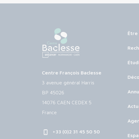
Être
Rech
Étud
Centre François Baclesse
Déco
3 avenue général Harris
Annu
BP 45026
14076 CAEN CEDEX 5
Actu
France
Age
+33 (0)2 31 45 50 50
Espa