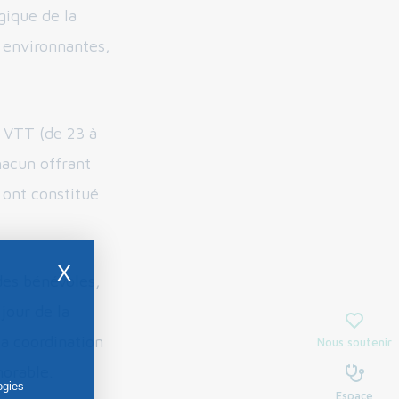
gique de la
 environnantes,
s VTT (de 23 à
hacun offrant
 ont constitué
X
des bénévoles,
jour de la
la coordination
Nous soutenir
morable.
ogies
Espace