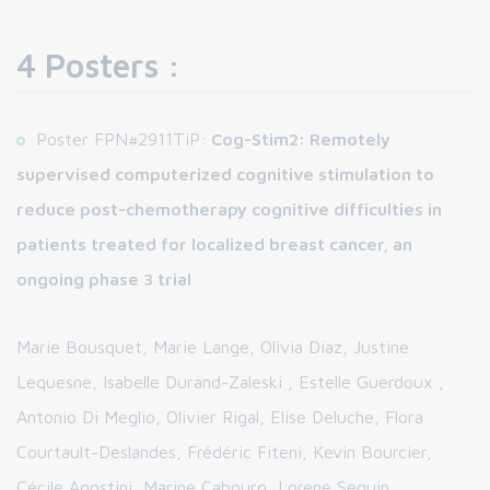
4 Posters :
Poster FPN#2911TiP:
Cog-Stim2: Remotely
supervised computerized cognitive stimulation to
reduce post-chemotherapy cognitive difficulties in
patients treated for localized breast cancer, an
ongoing phase 3 trial
Marie Bousquet, Marie Lange, Olivia Diaz, Justine
Lequesne, Isabelle Durand-Zaleski , Estelle Guerdoux ,
Antonio Di Meglio, Olivier Rigal, Elise Deluche, Flora
Courtault-Deslandes, Frédéric Fiteni, Kevin Bourcier,
Cécile Agostini, Marine Cabourg, Lorene Seguin,