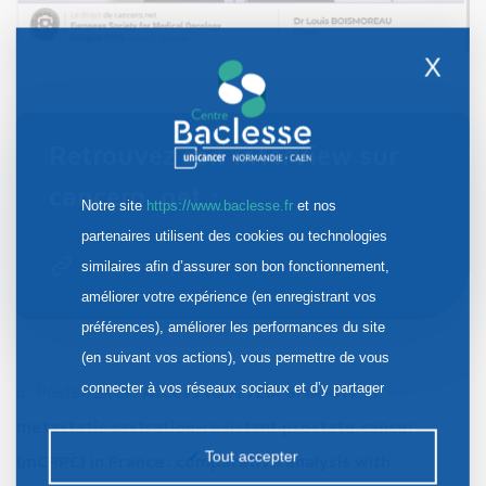
X
Retrouvez son interview sur
cancero. net :
Notre site
https://www.baclesse.fr
et nos
partenaires utilisent des cookies ou technologies
En savoir plus
similaires afin d’assurer son bon fonctionnement,
améliorer votre expérience (en enregistrant vos
préférences), améliorer les performances du site
(en suivant vos actions), vous permettre de vous
connecter à vos réseaux sociaux et d’y partager
Poster 2415:
Access to 177LuPSMA-617 in
des contenus depuis notre site et enfin, afficher de
metastatic castration-resistant prostate cancer
la publicité personnalisée sur notre site ou ceux de
Tout accepter
(mCRPC) in France: comparative analysis with
nos partenaires. Certains traceurs non classés