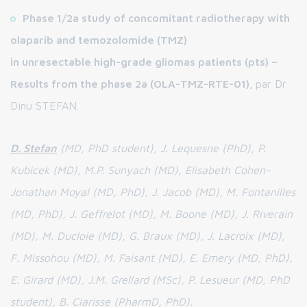
Phase 1/2a study of concomitant radiotherapy with
olaparib and temozolomide (TMZ)
in
unresectable
high-grade gliomas patients (pts) –
Results from the phase 2a (OLA-TMZ-RTE-01),
par Dr
Dinu STEFAN.
D. Stefan
(MD, PhD student), J. Lequesne (PhD), P.
Kubicek (MD), M.P. Sunyach (MD), Elisabeth Cohen-
Jonathan Moyal (MD, PhD), J. Jacob (MD), M. Fontanilles
(MD, PhD), J. Geffrelot (MD), M. Boone (MD), J. Riverain
(MD), M. Ducloie (MD), G. Braux (MD), J. Lacroix (MD),
F. Missohou (MD), M. Faisant (MD), E. Emery (MD, PhD),
E. Girard (MD), J.M. Grellard (MSc), P. Lesueur (MD, PhD
student), B. Clarisse (PharmD, PhD).