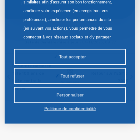
similaires afin d’assurer son bon fonctionnement,
Communications
améliorer votre expérience (en enregistrant vos
préférences), améliorer les performances du site
(en suivant vos actions), vous permettre de vous
connecter à vos réseaux sociaux et d’y partager
Date de publication :
04/11/2025, 09:27
Date de dernière mise à jour :
04/11/2025, 09:27
des contenus depuis notre site et enfin, afficher de
la publicité personnalisée sur notre site ou ceux de
Tout accepter
nos partenaires. Certains traceurs non classés
Le Centre Baclesse
peuvent être déposés sur notre site. Le dépôt de
fête 100 ans de
Retour sur l’ESMO
Tout refuser
lutte contre le
2025
certains cookies nécessite votre consentement
Sommaire
cancer
préalable.
Personnaliser
Politique de confidentialité