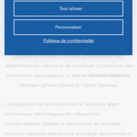
peuvent être déposés sur notre site. Le dépôt de
Tout refuser
certains cookies nécessite votre consentement
« Le Centre Baclesse s’engage résolument dans le virage
préalable.
numérique en santé, et ce projet en est une illustration
Personnaliser
parfaite. En intégrant les technologies les plus avancées
Politique de confidentialité
dans nos projets médico-scientifiques, nous offrons à nos
équipes les moyens d’innover, de développer des
algorithmes sur mesure et de contribuer à l’évolution des
traitements oncologiques. »
, abonde
Michael CANOVAS
,
directeur général adjoint du Centre Baclesse.
L’inauguration de sa Workstation IA, initiative alliant
performance technologique et collaboration
interdisciplinaire, prépare le terrain pour de nouvelles
avancées majeures dans la prise en charge des patients et