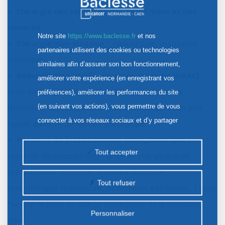
Chirurgie des sarcomes des tissus mous et des
viscères
;
Notre site
https://www.baclesse.fr
et nos
Chirurgie mini-invasive
: cœlioscopie, assistance
partenaires utilisent des cookies ou technologies
robotique ;
similaires afin d’assurer son bon fonctionnement,
Réhabilitation améliorée après chirurgie (RAAC)
:
améliorer votre expérience (en enregistrant vos
prise en charge globale péri-opératoire pour une
préférences), améliorer les performances du site
(en suivant vos actions), vous permettre de vous
diminution des complications et une récupération plus
connecter à vos réseaux sociaux et d’y partager
rapide après l’intervention chirurgicale ;
des contenus depuis notre site et enfin, afficher de
Parcours de préhabilitation oncogériatrique
(en
la publicité personnalisée sur notre site ou ceux de
Tout accepter
cours de développement) : prise en charge globale
nos partenaires. Certains traceurs non classés
préopératoire (nutrition, exercice physique,
peuvent être déposés sur notre site. Le dépôt de
Tout refuser
kinésithérapie respiratoire, pathologies existantes…) pour
certains cookies nécessite votre consentement
faciliter la prise en charge chirurgicale de la personne
préalable.
Personnaliser
âgée ;