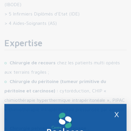
(IBODE)
> 5 Infirmiers Diplômés d’Etat (IDE)
> 4 Aides-Soignants (AS)
Expertise
Chirurgie de recours
chez les patients multi opérés
aux terrains fragiles ;
Chirurgie du péritoine
(tumeur primitive du
péritoine et carcinose) :
cytoréduction, CHIP «
chimiothérapie hyperthermique intrapéritonéale », PIPAC
« chimiothérapie intrapéritonéale pressurisée par aérosol
X
»;
Chirurgie pelvienne de rattrapage
;