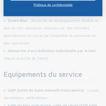
Politique de confidentialité
Gestion personnalisée du capital sanguin
:
prévention de l’anémie pré, per, post-opératoire ;
Green Bloc
: démarche de développement durable au
sein du bloc opératoire impulsée par des infirmiers
anesthésistes et suivie par l’ensemble du personnel du
bloc opératoire ;
Démarche d’accréditation individuelle par la HAS
(Haute autorité de Santé).
Equipements du service
USIP (Unité de Soins Intensifs Polyvalents) :
scopes,
ventilateurs, défibrillateur ;
Salle du bloc opératoire, salle de réveil (SSPI Salle