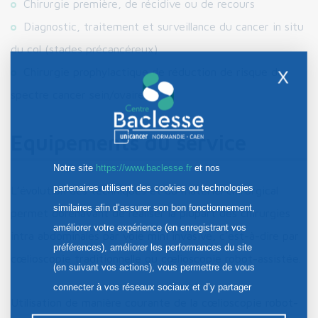
Chirurgie première, de récidive ou de recours
Diagnostic, traitement et surveillance du cancer in situ
du col (stades précancéreux)
Chirurgie prophylactique de réduction de risque du
X
spectre cancer sein/ovaire
Equipements du service
Notre site
https://www.baclesse.fr
et nos
partenaires utilisent des cookies ou technologies
L’évolution des techniques et du matériel chirurgical
similaires afin d’assurer son bon fonctionnement,
permet dorénavant de réaliser la plupart des chirurgies
améliorer votre expérience (en enregistrant vos
intra abdominales par voie mini invasive, c’est-à-dire par
préférences), améliorer les performances du site
cœlioscopie traditionnelle ou cœlioscopie robot-assistée.
(en suivant vos actions), vous permettre de vous
connecter à vos réseaux sociaux et d’y partager
Utilisation de manière courante de la cœlioscopie robot-
des contenus depuis notre site et enfin, afficher de