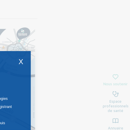
X
Nous soutenir
ogies
Espace
professionnels
gistrant
de santé
uis
Annuaire