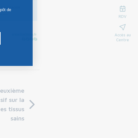
épôt de
RDV
Accès au
Centre
deuxième
sif sur la
es tissus
sains