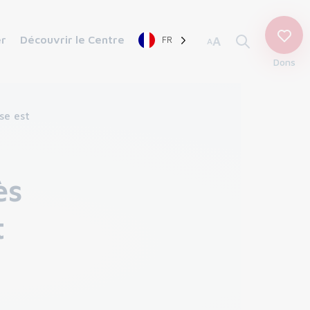
er
Découvrir le Centre
FR
A
A
Dons
se est
ès
t