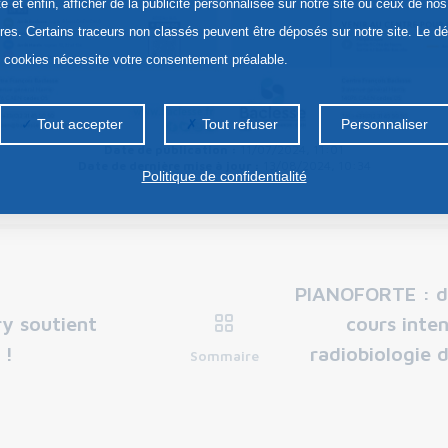
te et enfin, afficher de la publicité personnalisée sur notre site ou ceux de nos
ires. Certains traceurs non classés peuvent être déposés sur notre site. Le d
s cookies nécessite votre consentement préalable.
Tout accepter
Tout refuser
Personnaliser
Date de publication :
11/07/2024, 11:01
Date de dernière mise à jour :
13/08/2024, 10:34
Politique de confidentialité
PIANOFORTE : 
y soutient
cours inten
 !
radiobiologie d
Sommaire