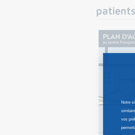
patient
Notre s
similai
vos pré
permett