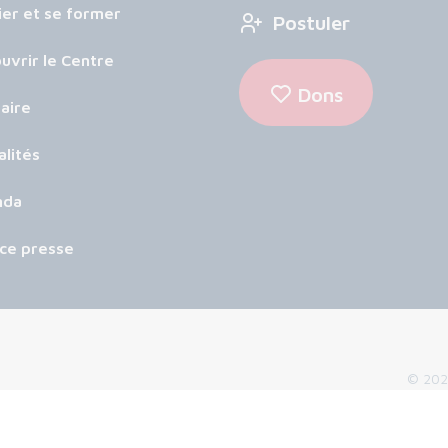
ier et se former
Postuler
uvrir le Centre
Dons
aire
alités
nda
ce presse
© 2026
Mentions 