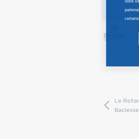
notre si
partena
certain
Le Rotar
Baclesse