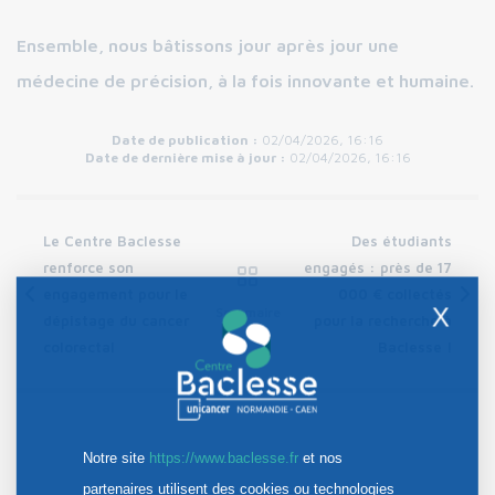
Ensemble, nous bâtissons jour après jour une
médecine de précision, à la fois innovante et humaine.
Date de publication :
02/04/2026, 16:16
Date de dernière mise à jour :
02/04/2026, 16:16
Le Centre Baclesse
Des étudiants
renforce son
engagés : près de 17
engagement pour le
000 € collectés
X
Sommaire
dépistage du cancer
pour la recherche à
colorectal
Baclesse !
Notre site
https://www.baclesse.fr
et nos
partenaires utilisent des cookies ou technologies