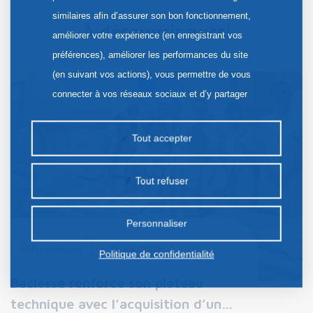
similaires afin d’assurer son bon fonctionnement,
À découvrir aussi
améliorer votre expérience (en enregistrant vos
préférences), améliorer les performances du site
(en suivant vos actions), vous permettre de vous
connecter à vos réseaux sociaux et d’y partager
des contenus depuis notre site et enfin, afficher de
la publicité personnalisée sur notre site ou ceux de
Tout accepter
nos partenaires. Certains traceurs non classés
peuvent être déposés sur notre site. Le dépôt de
Tout refuser
certains cookies nécessite votre consentement
préalable.
Personnaliser
Information
30 Juil. 2026
Politique de confidentialité
Baclesse renforce son plateau
technique avec l’acquisition d’un…