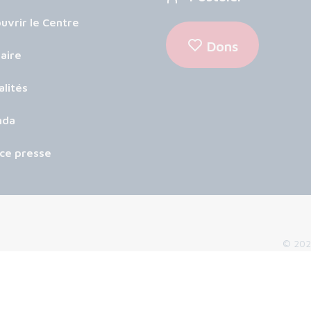
uvrir le Centre
Dons
aire
alités
nda
ce presse
© 2026
Mentions 