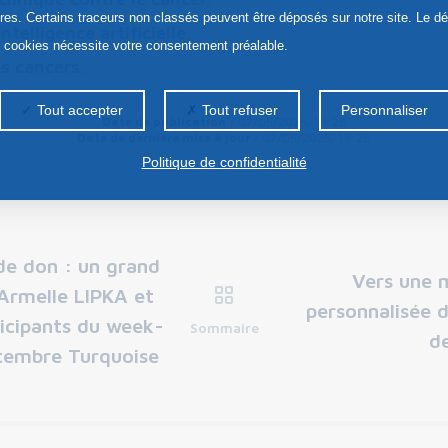
ires. Certains traceurs non classés peuvent être déposés sur notre site. Le d
intelligence artificielle,
s cookies nécessite votre consentement préalable.
es cancers.
Tout accepter
Tout refuser
Personnaliser
Date de publication :
07/05/2025, 13:28
Date de dernière mise à jour :
07/05/2025, 13:28
Politique de confidentialité
de don : un grand
Vers une 
Armelle LIPKA et
personnalisée 
icipants du week-
Sommaire
de
tembre Turquoise