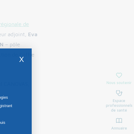
régionale de
eur adjoint,
Eva
ON
– pôle
tion de l’offre
X
Nous soutenir
ael CANOVAS,
 :
ogies
Espace
professionnels
gistrant
de santé
uis
Annuaire