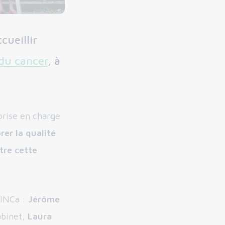
cueillir
 du cancer
, à
prise en charge
rer la qualité
tre cette
’INCa :
Jérôme
abinet,
Laura