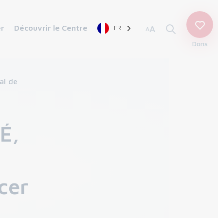
er
Découvrir le Centre
FR
A
A
Dons
al de
É,
ncer