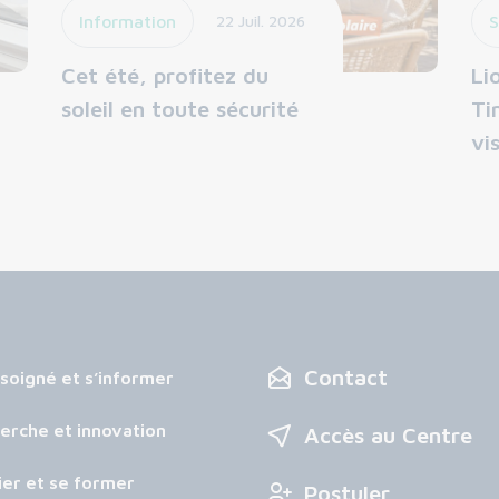
Information
22 Juil. 2026
S
Cet été, profitez du
Li
soleil en toute sécurité
Ti
vi
Contact
 soigné et s’informer
erche et innovation
Accès au Centre
ier et se former
Postuler