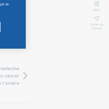
épôt de
RDV
Accès au
Centre
médecine
du cancer
 l’ovaire