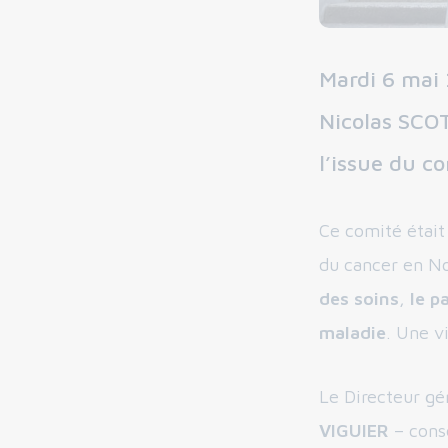
Mardi 6 mai 
Nicolas SCOT
l’issue du c
Ce comité était 
du cancer en No
des soins
,
le p
maladie
. Une v
Le Directeur gé
VIGUIER
– cons