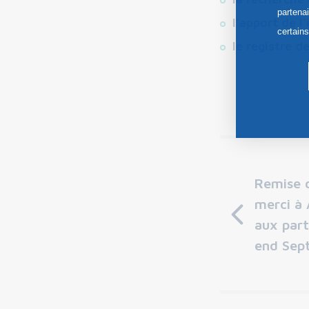
partena
l’apport de l’
certain
le registre d
Remise 
merci à 
aux part
end Sep