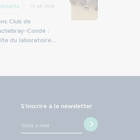
olidarité
13 Juil. 2026
ons Club de
nchebray-Condé :
site du laboratoire…
S'inscrire à la newsletter