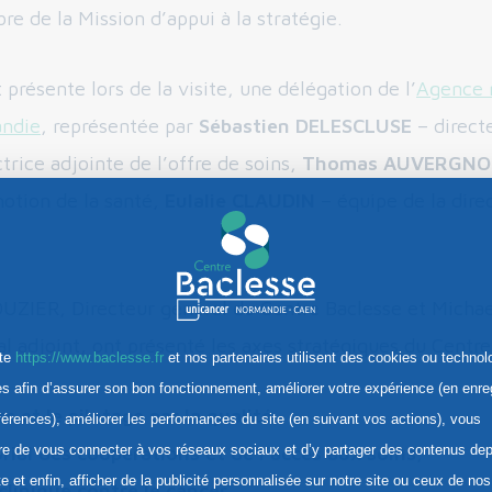
 de la Mission d’appui à la stratégie.
présente lors de la visite, une délégation de l’
Agence 
andie
, représentée par
Sébastien DELESCLUSE
– direct
trice adjointe de l’offre de soins,
Thomas AUVERGN
otion de la santé,
Eulalie CLAUDIN
– équipe de la direc
UZIER, Directeur général du Centre Baclesse et Mich
l adjoint, ont présenté les axes stratégiques du Centre
ite
https://www.baclesse.fr
et nos partenaires utilisent des cookies ou technol
res afin d’assurer son bon fonctionnement, améliorer votre expérience (en enre
rs et le pilotage par la qualité
,
férences), améliorer les performances du site (en suivant vos actions), vous
torial des coopérations et de l’accès aux soins
,
re de vous connecter à vos réseaux sociaux et d’y partager des contenus dep
te et enfin, afficher de la publicité personnalisée sur notre site ou ceux de nos
clinique contre le cancer,