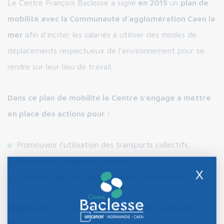
Le Centre François Baclesse a signé
en 2015
un
plan de
mobilité avec la Communauté d’agglomération Caen la
mer
afin d’inciter les salariés à utiliser des modes de
déplacements respectueux de l’environnement pour se
rendre sur leur lieu de travail.
Dans ce plan de mobilité le Centre s’engage à mettre
en place des actions pour :
Promouvoir l’utilisation des transports collectifs,
Promouvoir l’utilisation du vélo,
X
S’orienter vers un usage raisonné de la voiture.
Depuis 2017
, le Centre François Baclesse a déjà mis en
place :