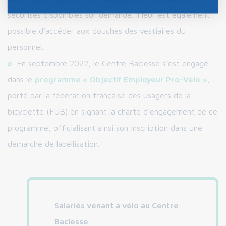
sécurisés disponibles sur demande. Il leur est également
possible d’accéder aux douches des vestiaires du
personnel.
En septembre 2022, le Centre Baclesse s’est engagé
dans le
programme « Objectif Employeur Pro-Vélo »
,
porté par la fédération française des usagers de la
bicyclette (FUB) en signant la charte d’engagement de ce
programme, officialisant ainsi son inscription dans une
démarche de labellisation.
Salariés venant à vélo au Centre
Baclesse