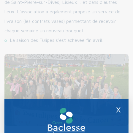
de Saint-Pierre-sur-Dives, Lisieux… et dans d’autres
lieux. L’association a également proposé un service de
livraison (les contrats vases) permettant de recevoir
chaque semaine un nouveau bouquet.
La saison des Tulipes s’est achevée fin avril.
X