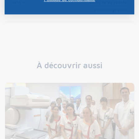
vélo »
vidéo de sa cellule
d’hémovigilance
À découvrir aussi