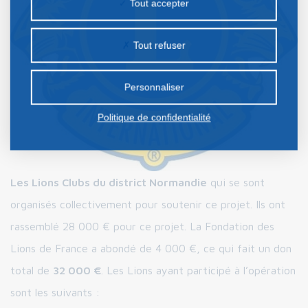
Tout accepter
nos partenaires. Certains traceurs non classés
peuvent être déposés sur notre site. Le dépôt de
Tout refuser
certains cookies nécessite votre consentement
préalable.
Personnaliser
Politique de confidentialité
Les Lions Clubs du district Normandie
qui se sont
organisés collectivement pour soutenir ce projet. Ils ont
rassemblé 28 000 € pour ce projet. La Fondation des
Lions de France a abondé de 4 000 €, ce qui fait un don
total de
32 000 €
. Les Lions ayant participé à l’opération
sont les suivants :