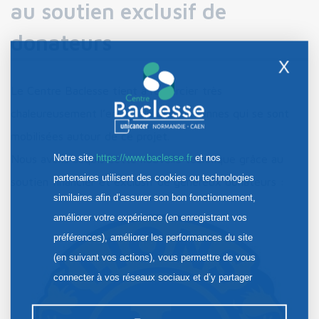
au soutien exclusif de
donateurs
X
Le Centre Baclesse tient à remercier très
chaleureusement l’ensemble des personnes qui se sont
mobilisées autour de ce projet.
Notre site
https://www.baclesse.fr
et nos
Nous avons acquis cette nouvelle technique grâce au
partenaires utilisent des cookies ou technologies
soutien financier et exclusif de généreux donateurs :
similaires afin d’assurer son bon fonctionnement,
améliorer votre expérience (en enregistrant vos
préférences), améliorer les performances du site
(en suivant vos actions), vous permettre de vous
connecter à vos réseaux sociaux et d’y partager
des contenus depuis notre site et enfin, afficher de
la publicité personnalisée sur notre site ou ceux de