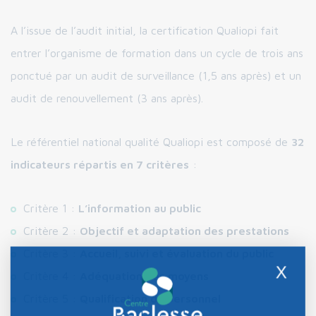
A l’issue de l’audit initial, la certification Qualiopi fait
entrer l’organisme de formation dans un cycle de trois ans
ponctué par un audit de surveillance (1,5 ans après) et un
audit de renouvellement (3 ans après).
Le référentiel national qualité Qualiopi est composé de
32
indicateurs répartis en 7 critères
:
Critère 1 :
L’information au public
Critère 2 :
Objectif et adaptation des prestations
Critère 3 :
Accueil, suivi et évaluation du public
X
Critère 4 :
Adéquation des moyens
Critère 5 :
Qualification du personnel