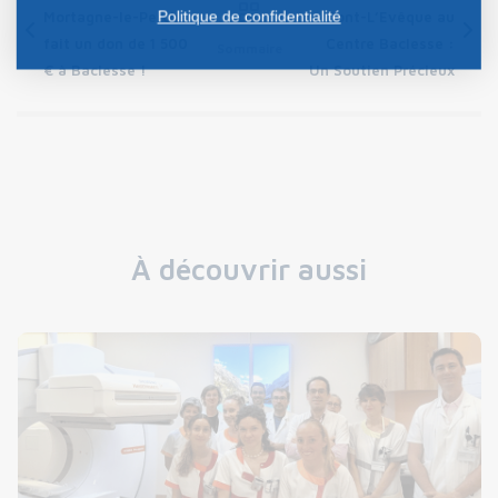
Politique de confidentialité
Mortagne-le-Perche
de Pont-L’Evêque au
fait un don de 1 500
Centre Baclesse :
Sommaire
€ à Baclesse !
Un Soutien Précieux
À découvrir aussi