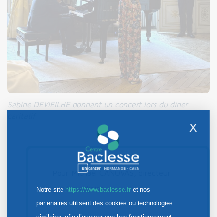
Sabine DEVIEILHE donnant un concert lors du dîner
caritatif
X
Pour Michael CANOVAS, directeur
général adjoint :
Notre site
https://www.baclesse.fr
et nos
partenaires utilisent des cookies ou technologies
similaires afin d’assurer son bon fonctionnement,