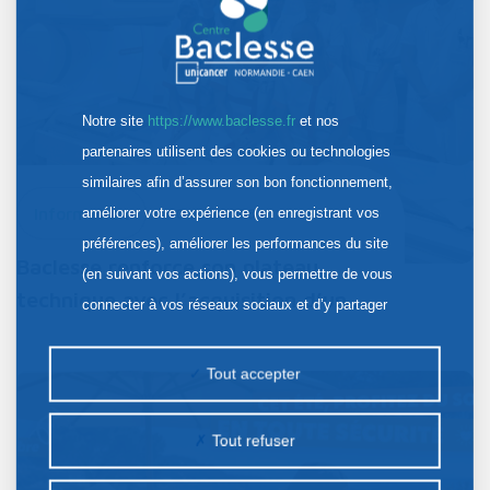
Notre site
https://www.baclesse.fr
et nos
partenaires utilisent des cookies ou technologies
similaires afin d’assurer son bon fonctionnement,
améliorer votre expérience (en enregistrant vos
Information
30 Juil. 2026
préférences), améliorer les performances du site
Baclesse renforce son plateau
(en suivant vos actions), vous permettre de vous
technique avec l’acquisition d’un…
connecter à vos réseaux sociaux et d’y partager
des contenus depuis notre site et enfin, afficher de
la publicité personnalisée sur notre site ou ceux de
Tout accepter
nos partenaires. Certains traceurs non classés
peuvent être déposés sur notre site. Le dépôt de
Tout refuser
certains cookies nécessite votre consentement
préalable.