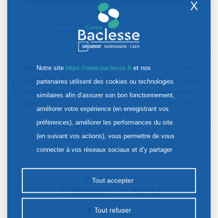
X
Date de publication :
02/03/2022, 19:52
Date de dernière mise à jour :
02/03/2022, 19:52
Notre site
https://www.baclesse.fr
et nos
COVID : Accès
A Cora Caen :
réglementé au
arrondi en caisse
partenaires utilisent des cookies ou technologies
Centre François
pour Baclesse du 8
Sommaire
similaires afin d’assurer son bon fonctionnement,
Baclesse
au 31 mars
améliorer votre expérience (en enregistrant vos
préférences), améliorer les performances du site
(en suivant vos actions), vous permettre de vous
connecter à vos réseaux sociaux et d’y partager
des contenus depuis notre site et enfin, afficher de
la publicité personnalisée sur notre site ou ceux de
Tout accepter
À découvrir aussi
nos partenaires. Certains traceurs non classés
peuvent être déposés sur notre site. Le dépôt de
Tout refuser
certains cookies nécessite votre consentement