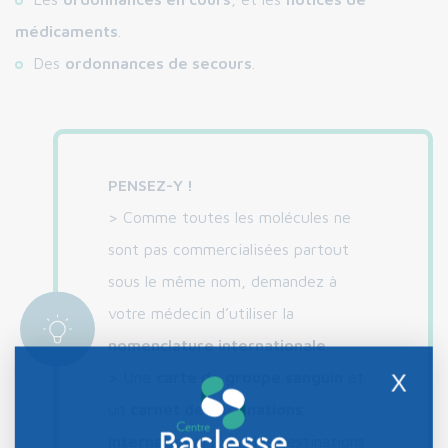
médicaments
.
Des
ordonnances de secours
.
PENSEZ-Y !
> Comme toutes les molécules ne
sont pas commercialisées partout
sous le même nom, demandez à
votre médecin d’utiliser la
nomenclature internationale
.
> Une
carte de groupe sanguin
et
X
un
carnet de vaccinations
international
(pour les destinations