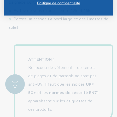
baignade ou toutes les 2 heures.
Politique de confidentialité
Evitez de vous exposer entre 12h et 16h
Portez un chapeau à bord large et des lunettes de
soleil
ATTENTION :
Beaucoup de vêtements, de tentes
de plages et de parasols ne sont pas
anti-UV. Il faut que les indices
UPF
50+
et les
normes de sécurité EN71
apparaissent sur les étiquettes de
ces produits.