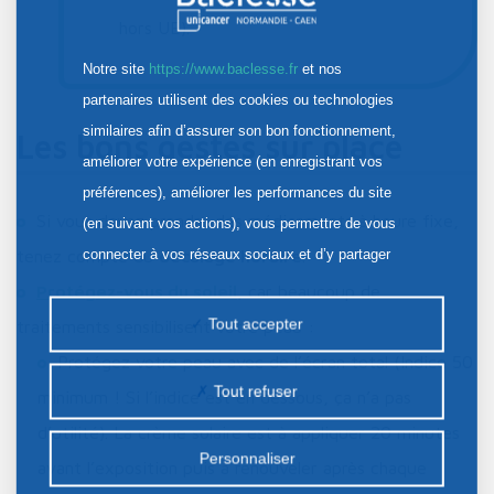
hors UE).
Notre site
https://www.baclesse.fr
et nos
partenaires utilisent des cookies ou technologies
similaires afin d’assurer son bon fonctionnement,
Les bons gestes sur place
améliorer votre expérience (en enregistrant vos
préférences), améliorer les performances du site
Si vous devez prendre des médicaments à heure fixe,
(en suivant vos actions), vous permettre de vous
connecter à vos réseaux sociaux et d’y partager
tenez compte du
décalage horaire
.
des contenus depuis notre site et enfin, afficher de
Protégez-vous du soleil
,
car beaucoup de
la publicité personnalisée sur notre site ou ceux de
Tout accepter
traitements sensibilisent votre peau :
nos partenaires. Certains traceurs non classés
Protégez votre peau avec de l’écran total (Indice 50
peuvent être déposés sur notre site. Le dépôt de
Tout refuser
minimum ! Si l’indice est en dessous, ça n’a pas
certains cookies nécessite votre consentement
d’utilité). La crème solaire est à appliquer 20 minutes
préalable.
Personnaliser
avant l’exposition puis à renouveler après chaque