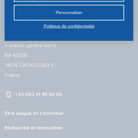
préalable.
Personnaliser
Politique de confidentialité
Centre François Baclesse
3 avenue général Harris
BP 45026
14076 CAEN CEDEX 5
France
+33 (0)2 31 45 50 50
Être soigné et s’informer
Recherche et innovation