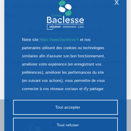
X
Hôpital de jour de recherche clinique : Unité IRIS
(2e
étage)
Date de publication :
03/02/2021, 15:28
Date de dernière mise à jour :
04/04/2025, 14:28
Notre site
https://www.baclesse.fr
et nos
partenaires utilisent des cookies ou technologies
similaires afin d’assurer son bon fonctionnement,
Page précédente
Page suivante
améliorer votre expérience (en enregistrant vos
Sommaire
préférences), améliorer les performances du site
(en suivant vos actions), vous permettre de vous
connecter à vos réseaux sociaux et d’y partager
des contenus depuis notre site et enfin, afficher de
la publicité personnalisée sur notre site ou ceux de
Tout accepter
nos partenaires. Certains traceurs non classés
peuvent être déposés sur notre site. Le dépôt de
Tout refuser
certains cookies nécessite votre consentement