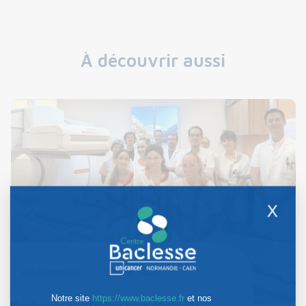
À découvrir aussi
X
Information
30 Juil. 2026
Notre site
https://www.baclesse.fr
et nos
Baclesse renforce son plateau