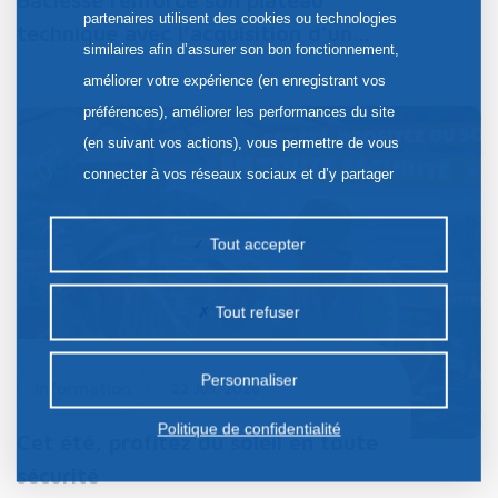
partenaires utilisent des cookies ou technologies
technique avec l’acquisition d’un…
similaires afin d’assurer son bon fonctionnement,
améliorer votre expérience (en enregistrant vos
préférences), améliorer les performances du site
(en suivant vos actions), vous permettre de vous
connecter à vos réseaux sociaux et d’y partager
des contenus depuis notre site et enfin, afficher de
la publicité personnalisée sur notre site ou ceux de
Tout accepter
nos partenaires. Certains traceurs non classés
peuvent être déposés sur notre site. Le dépôt de
Tout refuser
certains cookies nécessite votre consentement
préalable.
Personnaliser
Information
22 Juil. 2026
Politique de confidentialité
Cet été, profitez du soleil en toute
sécurité