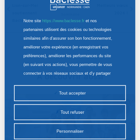
Lion-sur-Mer
Meilleurs vœux
soutiennent
2024 !
Sommaire
Baclesse
Notre site
https://www.baclesse.fr
et nos
partenaires utilisent des cookies ou technologies
similaires afin d’assurer son bon fonctionnement,
améliorer votre expérience (en enregistrant vos
préférences), améliorer les performances du site
(en suivant vos actions), vous permettre de vous
connecter à vos réseaux sociaux et d’y partager
À découvrir aussi
des contenus depuis notre site et enfin, afficher de
la publicité personnalisée sur notre site ou ceux de
Tout accepter
nos partenaires. Certains traceurs non classés
peuvent être déposés sur notre site. Le dépôt de
Tout refuser
certains cookies nécessite votre consentement
préalable.
Personnaliser