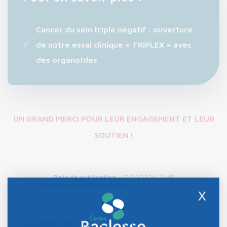
Cancer du sein triple négatif : ouverture
de notre essai clinique « TRIPLEX » avec
des organoïdes
UN GRAND MERCI POUR LEUR ENGAGEMENT ET LEUR
SOUTIEN !
Date de publication :
15/01/2024, 11:15
Date de dernière mise à jour :
15/01/2024, 11:15
X
Les commerçants de