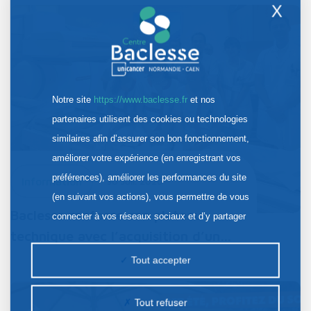
X
Notre site
https://www.baclesse.fr
et nos
partenaires utilisent des cookies ou technologies
similaires afin d’assurer son bon fonctionnement,
améliorer votre expérience (en enregistrant vos
préférences), améliorer les performances du site
Information
30 Juil. 2026
(en suivant vos actions), vous permettre de vous
Baclesse renforce son plateau
connecter à vos réseaux sociaux et d’y partager
technique avec l’acquisition d’un…
des contenus depuis notre site et enfin, afficher de
la publicité personnalisée sur notre site ou ceux de
Tout accepter
nos partenaires. Certains traceurs non classés
peuvent être déposés sur notre site. Le dépôt de
Tout refuser