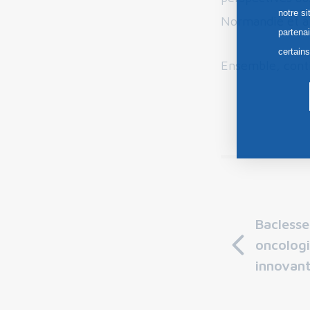
notre si
Normandie et à t
partena
certain
Ensemble, conti
Baclesse
oncologi
innovan