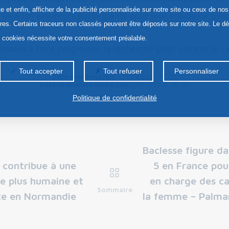
te et enfin, afficher de la publicité personnalisée sur notre site ou ceux de nos
ous les assureurs participants pour leur solidarité préc
ires. Certains traceurs non classés peuvent être déposés sur notre site. Le d
s cookies nécessite votre consentement préalable.
nuons à faire progresser la recherche pour vaincre le c
Tout accepter
Tout refuser
Personnaliser
Date de publication :
24/12/2024, 10:06
Date de dernière mise à jour :
24/12/2024, 10:06
Politique de confidentialité
Baclesse figure da
 contribue à une
5 en France pour
e plus humaine et
en charge des c
Sommaire
te en Normandie
la femme – Palma