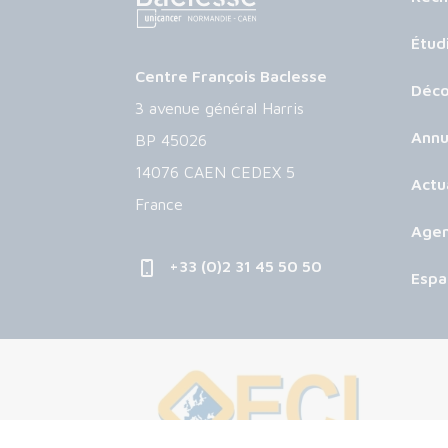
Étud
Centre François Baclesse
Déco
3 avenue général Harris
Annu
BP 45026
14076 CAEN CEDEX 5
Actu
France
Age
+33 (0)2 31 45 50 50
Espa