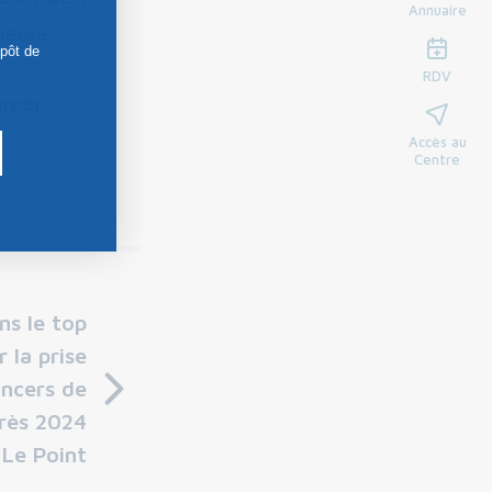
Annuaire
ieuse.
épôt de
RDV
ancer.
Accès au
Centre
ns le top
 la prise
ancers de
rès 2024
Le Point