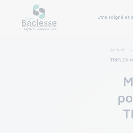
Être soigné et 
Accueil
TRIPLEX co
M
po
T