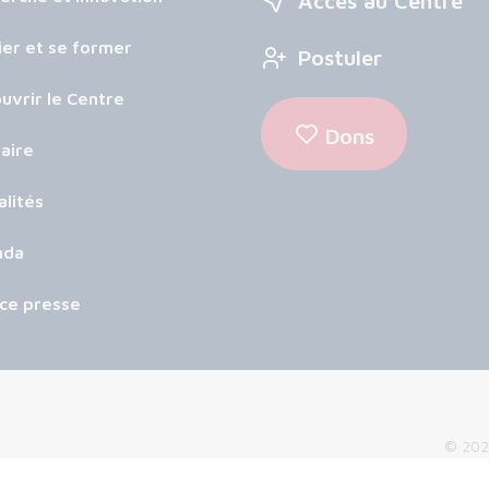
Accès au Centre
ier et se former
Postuler
uvrir le Centre
Dons
aire
alités
nda
ce presse
© 2026