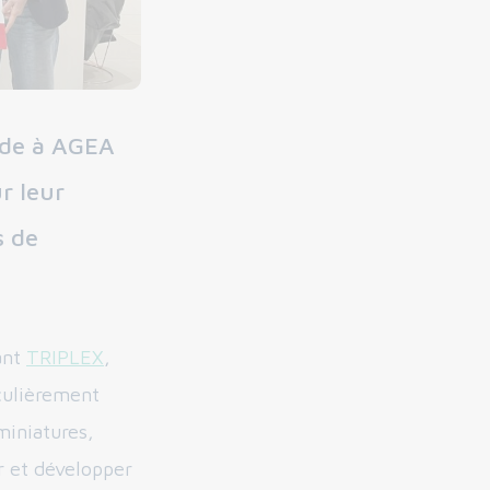
ude à AGEA
r leur
s de
ant
TRIPLEX
,
iculièrement
miniatures,
 et développer