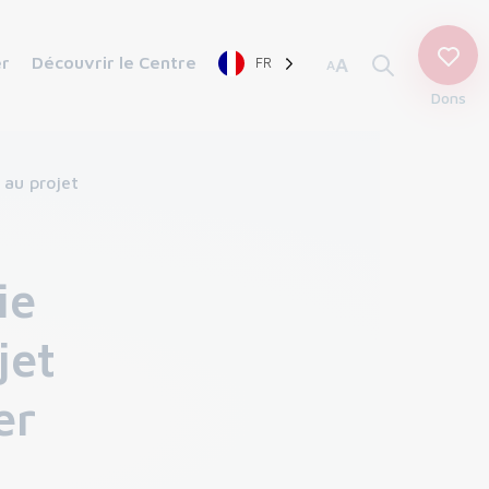
er
Découvrir le Centre
FR
A
A
Dons
 au projet
ie
jet
er