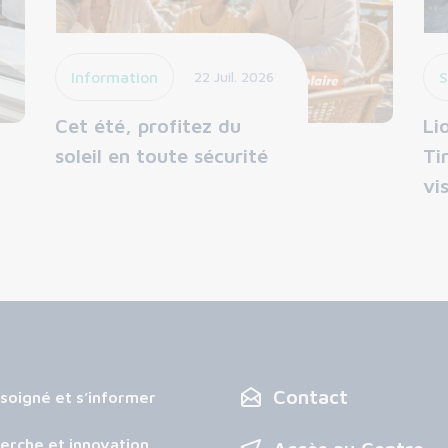
Information
22 Juil. 2026
S
Cet été, profitez du
Li
soleil en toute sécurité
Ti
vi
Contact
 soigné et s’informer
erche et innovation