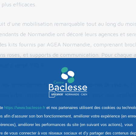
 plus efficaces.
ruit d’une mobilisation remarquable tout au long du moi
endants de Normandie ont décoré leurs agences et sensi
 des kits fournis par AGEA Normandie, comprenant broc
ons roses, et supports de communication. Pour chaque 
icat a versé 100 €.
 nos remerciements particuliers à Thomas Buyssens, Pr
ssa Erbe, représentante du syndicat, pour leur implicat
tte belle initiative.
ite
https://www.baclesse.fr
et nos partenaires utilisent des cookies ou technol
res afin d’assurer son bon fonctionnement, améliorer votre expérience (en enre
ction collective, le projet TRIPLEX avance pour offrir d
férences), améliorer les performances du site (en suivant vos actions), vous
re de vous connecter à vos réseaux sociaux et d’y partager des contenus dep
x patients atteints de cancer du sein triple négatif. Me