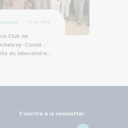
olidarité
13 Juil. 2026
ons Club de
nchebray-Condé :
site du laboratoire…
S'inscrire à la newsletter