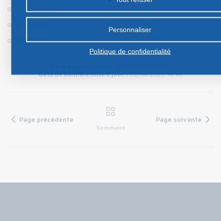
l’
ENSICAEN
,
le
GANIL
,
Personnaliser
SAPHYN.
Politique de confidentialité
Date de publication :
17/02/2021, 08:17
Date de dernière mise à jour :
02/04/2021, 14:46
Page précédente
Page suivante
Sommaire