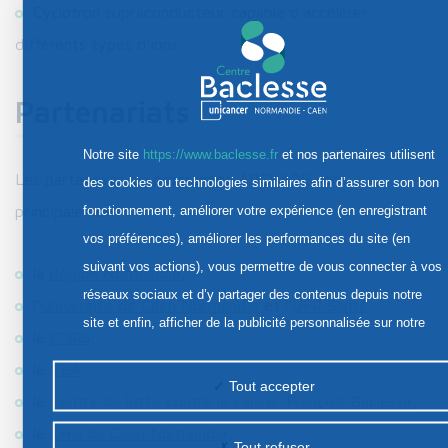
Cyclotron supraconducteur capable d’accélérer
différents types d’ions.
Partenariats
Notre site
https://www.baclesse.fr
et nos partenaires utilisent
Les partenaires du programme ARCHADE sont
des cookies ou technologies similaires afin d’assurer son bon
principalement :
fonctionnement, améliorer votre expérience (en enregistrant
vos préférences), améliorer les performances du site (en
suivant vos actions), vous permettre de vous connecter à vos
la
Région Normandie
,
réseaux sociaux et d’y partager des contenus depuis notre
l’
Université de Caen Normandie
et l’
UFR Santé
,
site et enfin, afficher de la publicité personnalisée sur notre
le
CNRS
,
site ou ceux de nos partenaires. Certains traceurs non
le
CEA
,
classés peuvent être déposés sur notre site. Le dépôt de
Tout accepter
le
Centre de lutte contre le cancer François Baclesse
,
certains cookies nécessite votre consentement préalable.
le
CHU de Caen Normandie
,
Tout refuser