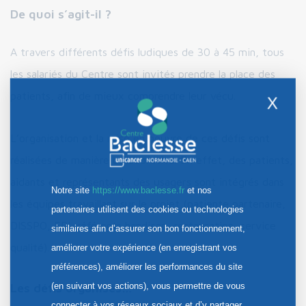
De quoi s’agit-il ?
A travers différents défis ludiques de 30 à 45 min, tous
les salariés du Centre sont invités prendre la place des
patients, afin de mieux comprendre leur vécu.
X
L’organisation et la mise en oeuvre de ces défis sont
réalisées de manière collaborative. En effet, des patients,
aidants et représentants des usagers sont intégrés dans
Notre site
https://www.baclesse.fr
et nos
les équipes travaillant sur le projet (patiente partenaire,
partenaires utilisent des cookies ou technologies
DISSPO, ERI, référents handicap, restauration, service
similaires afin d’assurer son bon fonctionnement,
qualité).
améliorer votre expérience (en enregistrant vos
préférences), améliorer les performances du site
(en suivant vos actions), vous permettre de vous
Les défis organisés…
connecter à vos réseaux sociaux et d’y partager