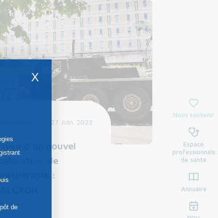
X
Nous soutenir
nnovation
27 Juin. 2022
ogies
Espace
rivée d’un nouvel
professionnels
gistrant
célérateur de
de santé
diothérapie :
uis
HALCYON
Annuaire
épôt de
RDV