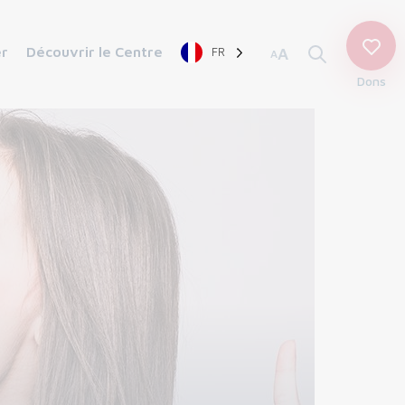
er
Découvrir le Centre
FR
A
A
Dons