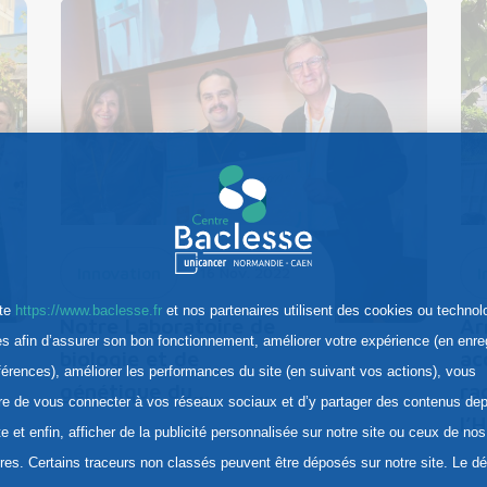
Innovation
16 Nov. 2022
I
ite
https://www.baclesse.fr
et nos partenaires utilisent des cookies ou technol
Notre Laboratoire de
Ar
res afin d’assurer son bon fonctionnement, améliorer votre expérience (en enre
biologie et de
ac
férences), améliorer les performances du site (en suivant vos actions), vous
génétique du…
ra
re de vous connecter à vos réseaux sociaux et d’y partager des contenus dep
l’
te et enfin, afficher de la publicité personnalisée sur notre site ou ceux de nos
ires. Certains traceurs non classés peuvent être déposés sur notre site. Le d