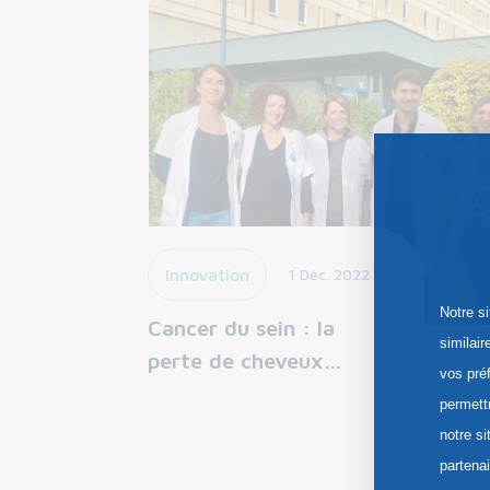
Innovation
1 Déc. 2022
Notre s
Cancer du sein : la
similai
perte de cheveux…
vos pré
permett
notre si
partena