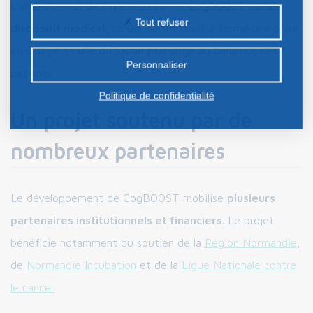
L’ambition est de faire reconnaître CogBOOST comme
peuvent être déposés sur notre site. Le dépôt de
Tout refuser
dispositif médical
, ce qui permettrait à terme une prise
certains cookies nécessite votre consentement
en charge et une diffusion plus large au bénéfice des
préalable.
Personnaliser
patients.
Politique de confidentialité
Un projet soutenu par de
nombreux partenaires
Le développement de CogBOOST mobilise
plusieurs
partenaires institutionnels et financiers.
Le projet
bénéficie notamment du soutien de la
Région Normandie
,
de
Normandie Incubation
et de la
Ligue Nationale contre
le cancer
.