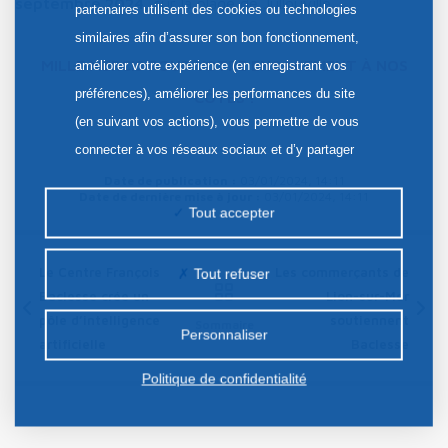
septembre 2024
, sur la plage de Jullouville.
partenaires utilisent des cookies ou technologies
similaires afin d’assurer son bon fonctionnement,
MILLE MERCIS POUR VOTRE ENGAGEMENT À NOS
améliorer votre expérience (en enregistrant vos
préférences), améliorer les performances du site
CÔTÉS !
(en suivant vos actions), vous permettre de vous
connecter à vos réseaux sociaux et d’y partager
des contenus depuis notre site et enfin, afficher de
Date de publication :
03/01/2024, 14:11
Date de dernière mise à jour :
03/01/2024, 14:11
la publicité personnalisée sur notre site ou ceux de
Tout accepter
nos partenaires. Certains traceurs non classés
peuvent être déposés sur notre site. Le dépôt de
Le Centre François
Les commerçants de
Tout refuser
certains cookies nécessite votre consentement
Baclesse crée un
Lion-sur-Mer
préalable.
pôle d’intelligence
soutiennent
Sommaire
Personnaliser
artificielle
Baclesse
Politique de confidentialité