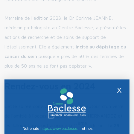
Marraine de l’édition 2023, le Dr Corinne JEANNE,
médecin pathologiste au Centre Baclesse, a présenté les
actions de recherche et de soins de support de
l’établissement. Elle a également
incité au dépistage du
cancer du sein
puisque « près de 50 % des femmes de
plus de 50 ans ne se font pas dépister ».
Rendez-vous en 2024
X
Cette soirée conviviale s’est achevée autour d’un verre
de l’amitié à l’occasion duquel Jakotte HERNANDEZ et
ème
les Jullouvillaises ont annoncé la 11
édition :
le 29
Notre site
https://www.baclesse.fr
et nos