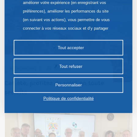
améliorer votre expérience (en enregistrant vos
préférences), améliorer les performances du site
(en suivant vos actions), vous permettre de vous
connecter à vos réseaux sociaux et d’y partager
des contenus depuis notre site et enfin, afficher de
la publicité personnalisée sur notre site ou ceux de
Tout accepter
nos partenaires. Certains traceurs non classés
peuvent être déposés sur notre site. Le dépôt de
Tout refuser
Information
22 Juil. 2026
certains cookies nécessite votre consentement
préalable.
Cet été, profitez du soleil en toute
Personnaliser
sécurité
Politique de confidentialité