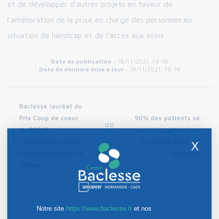
et de développer d’autres projets en faveur de
l’amélioration de la prise en charge des personnes en
situation de handicap et de l’accès aux soins.
Date de publication :
18/11/2021, 19:16
Date de dernière mise à jour :
18/11/2021, 19:16
Baclesse lauréat du
Prix Coup de coeur
90% des patients se
du DEF’IT
sentent partenaires
d’Unicancer, le défi
du Centre François
X
Sommaire
des interruptions de
Baclesse
tâches
Notre site
https://www.baclesse.fr
et nos