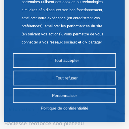
partenaires utilisent des cookies ou technologies
similaires afin d’assurer son bon fonctionnement,
À découvrir aussi
améliorer votre expérience (en enregistrant vos
préférences), améliorer les performances du site
(en suivant vos actions), vous permettre de vous
connecter à vos réseaux sociaux et d’y partager
des contenus depuis notre site et enfin, afficher de
la publicité personnalisée sur notre site ou ceux de
Tout accepter
nos partenaires. Certains traceurs non classés
peuvent être déposés sur notre site. Le dépôt de
Tout refuser
certains cookies nécessite votre consentement
préalable.
Personnaliser
Politique de confidentialité
Information
30 Juil. 2026
Baclesse renforce son plateau